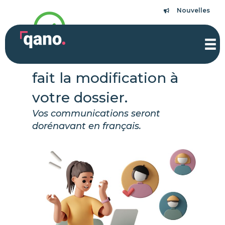
Aller
Nouvelles
Nouvelles
au
contenu
Nous avons maintenant
fait la modification à
votre dossier.
Vos communications seront
dorénavant en français.