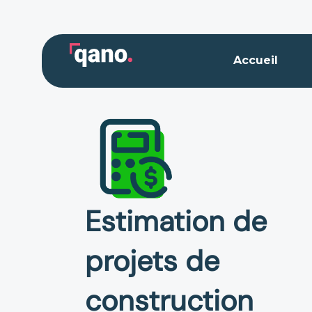
Aller
au
contenu
Accueil
Estimation de
projets de
construction