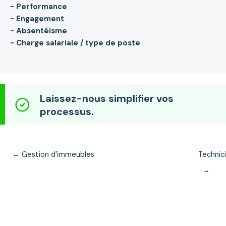
- Performance
- Engagement
- Absentéisme
- Charge salariale / type de poste
Laissez-nous simplifier vos
processus.
Posts
← Gestion d’immeubles
Technic
navigation
→