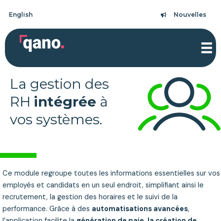
Aller
English
Nouvelles
au
Nouvelles
contenu
La gestion des
RH
intégrée
à
vos systèmes.
Ce module regroupe toutes les informations essentielles sur vos
employés et candidats en un seul endroit, simplifiant ainsi le
recrutement, la gestion des horaires et le suivi de la
performance. Grâce à des
automatisations avancées
,
l’application facilite la
génération de paie, la création de