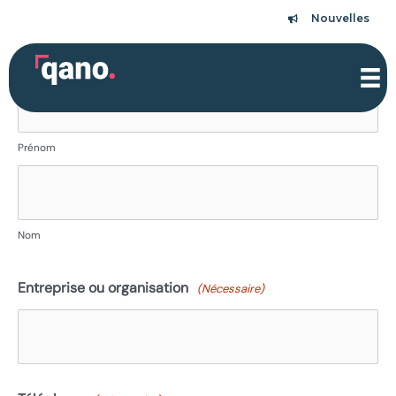
Aller
Nouvelles
Nouvelles
au
contenu
Nom
(Nécessaire)
Prénom
Nom
Entreprise ou organisation
(Nécessaire)