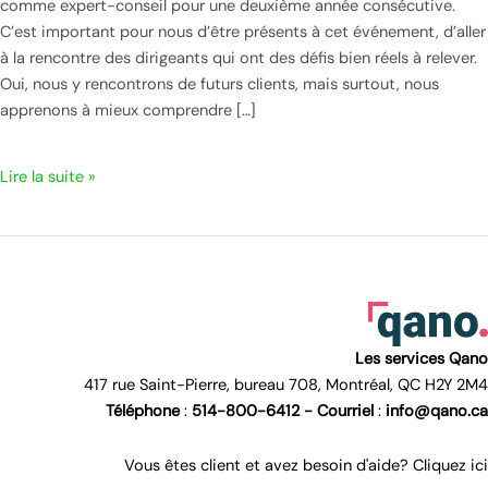
comme expert-conseil pour une deuxième année consécutive.
C’est important pour nous d’être présents à cet événement, d’aller
à la rencontre des dirigeants qui ont des défis bien réels à relever.
Oui, nous y rencontrons de futurs clients, mais surtout, nous
apprenons à mieux comprendre […]
Qano
Lire la suite »
à
Stratégies
PME,
2e
année!
Les services Qano
417 rue Saint-Pierre, bureau 708, Montréal, QC H2Y 2M4
Téléphone
:
514-800-6412 -
Courriel
:
info@qano.ca
Vous êtes client et avez besoin d'aide? Cliquez ici