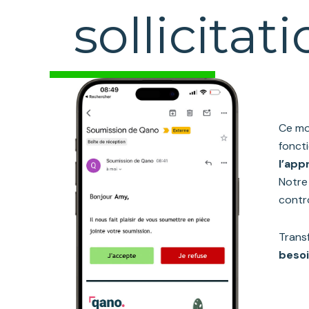
sollicitati
Ce m
fonct
l’app
Notre
contrô
Trans
beso