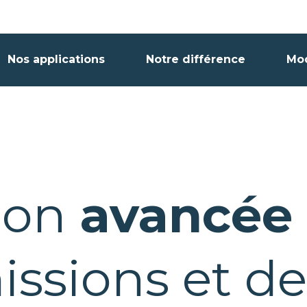
Nos applications
Notre différence
Mo
ion
avancée
ssions et de