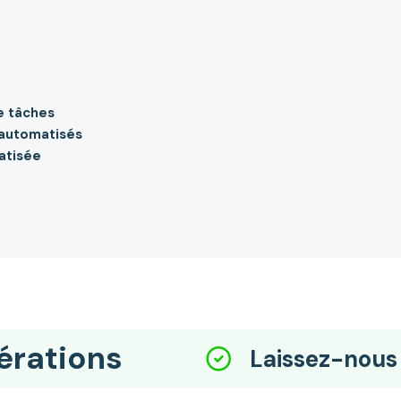
e tâches
 automatisés
atisée
érations
Laissez-nous 