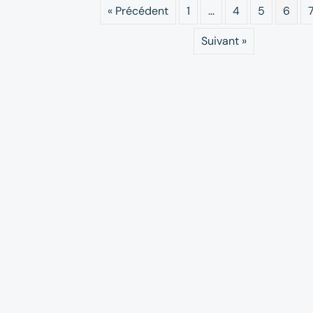
« Précédent
1
…
4
5
6
Suivant »